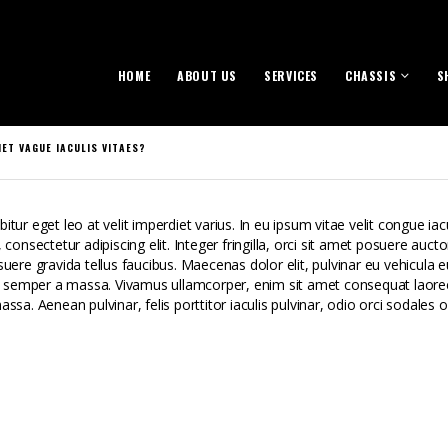
HOME
ABOUT US
SERVICES
CHASSIS
S
ET VAGUE IACULIS VITAES?
tur eget leo at velit imperdiet varius. In eu ipsum vitae velit congue iac
sectetur adipiscing elit. Integer fringilla, orci sit amet posuere auctor
re gravida tellus faucibus. Maecenas dolor elit, pulvinar eu vehicula eu
tae, semper a massa. Vivamus ullamcorper, enim sit amet consequat laore
ssa. Aenean pulvinar, felis porttitor iaculis pulvinar, odio orci sodales od